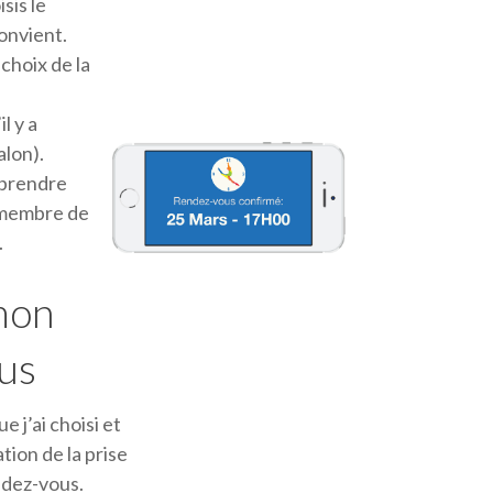
sis le
onvient.
choix de la
l y a
alon).
e prendre
 membre de
.
mon
us
e j’ai choisi et
tion de la prise
ndez-vous.