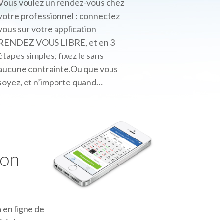
Vous voulez un rendez-vous chez
votre professionnel : connectez
vous sur votre application
RENDEZ VOUS LIBRE, et en 3
étapes simples; fixez le sans
aucune contrainte.Ou que vous
soyez, et n’importe quand…
mon
 en ligne de